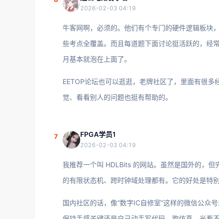
2026-02-03 04:19
牛客网啊，必须的。他们有个专门的硬件逻辑板块，题目
些考点全覆盖。而且每道题下面讨论挺活跃的，经
月基本就泡在上面了。
EETOP论坛也可以逛逛，老牌社区了，里面有很
觉、看看别人的问题也挺有帮助的。
FPGA学员1
7
2026-02-03 04:19
我推荐一个叫 HDLBits 的网站。虽然是国外的，但
的有限状态机、跨时钟域处理都有。它的好处是特
国内社区的话，像“数字IC自修室”这样的微信公
保持手感关键还是自己动手写代码、跑仿真，光看