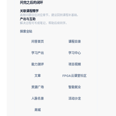
问完之后的闭环
关联课程精学
高频问题往往对应章节，建议回到课程补基础。
产出与互助
解决过程可写成笔记，帮助后续同学。
探索全站
问答首页
课程目录
学习产出
学习中心
能力测评
项目视频
文章
FPGA云课堂社区
资源广场
智能就业
人脉名录
活动沙龙
商城