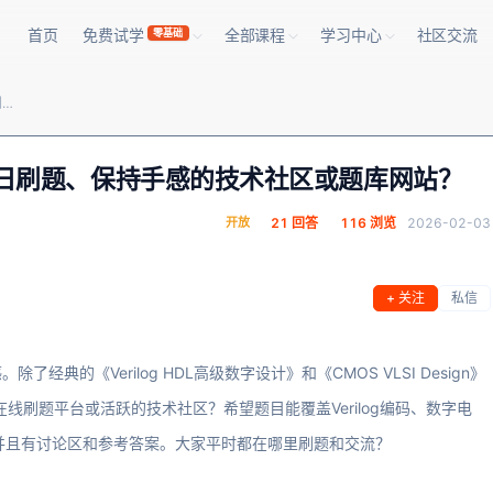
首页
免费试学
全部课程
学习中心
社区交流
零基础
有哪些适合FPGA/IC方向求职者每日刷题、保持手感的技术社区或题库网站？
者每日刷题、保持手感的技术社区或题库网站？
开放
21 回答
116 浏览
2026-02-03
+ 关注
私信
的《Verilog HDL高级数字设计》和《CMOS VLSI Design》
/IC的在线刷题平台或活跃的技术社区？希望题目能覆盖Verilog编码、数字电
，并且有讨论区和参考答案。大家平时都在哪里刷题和交流？