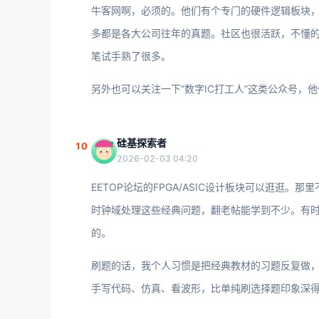
牛客网啊，必须的。他们有个专门的硬件逻辑板块，题
多都是各大公司往年的真题。社区也很活跃，不懂
笔试手熟了很多。
另外也可以关注一下“数字IC打工人”这类公众号
硅基探索者
10
2026-02-03 04:20
EETOP论坛的FPGA/ASIC设计板块可以逛逛
时钟域处理这些经典问题，翻老帖能学到不少。有
的。
刷题的话，我个人习惯是把经典教材的习题反复做，然
手写代码、仿真、看波形，比单纯刷选择题印象深