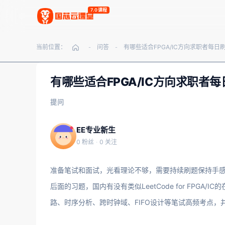
7.0课程
当前位置：
问答
-
-
有哪些适合FPGA/IC方向求职
提问
EE专业新生
0 粉丝
·
0 关注
准备笔试和面试，光看理论不够，需要持续刷题保持手感。除了经典
后面的习题，国内有没有类似LeetCode for FPGA
路、时序分析、跨时钟域、FIFO设计等笔试高频考点