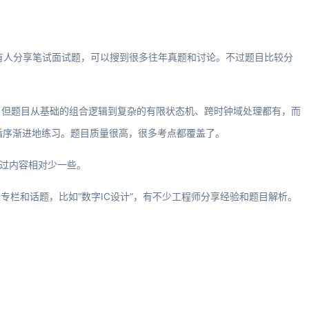
板块经常有人分享笔试面试题，可以搜到很多往年真题和讨论。不过题目比较分
文的，但题目从基础的组合逻辑到复杂的有限状态机、跨时钟域处理都有，而
适合循序渐进地练习。题目质量很高，很多考点都覆盖了。
不过内容相对少一些。
些专栏和话题，比如“数字IC设计”，有不少工程师分享经验和题目解析。