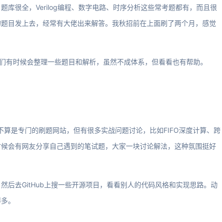
库很全，Verilog编程、数字电路、时序分析这些常考题都有，而且很
的题目发上去，经常有大佬出来解答。我秋招前在上面刷了两个月，感觉
，他们有时候会整理一些题目和解析，虽然不成体系，但看看也有帮助。
。那里不算是专门的刷题网站，但有很多实战问题讨论，比如FIFO深度计算、跨
时候会有网友分享自己遇到的笔试题，大家一块讨论解法，这种氛围挺好
后去GitHub上搜一些开源项目，看看别人的代码风格和实现思路。动
得多。