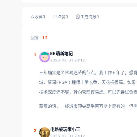
收藏
0
点赞
0
生成海报
0
回答
12
EE萌新笔记
1
2026-02-01 23:12
三年确实是个容易迷茫的节点。我工作五年了，感觉
域，资深FPGA工程师非常吃香，天花板很高。如
技术深度还不够，转向管理容易虚。可以先尝试负
薪资的话，一线城市顶尖高手百万以上是有的，但
电路板玩家小王
2
2026-02-01 23:12