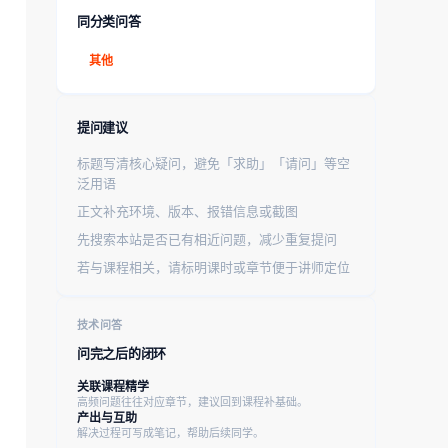
同分类问答
其他
提问建议
标题写清核心疑问，避免「求助」「请问」等空
泛用语
正文补充环境、版本、报错信息或截图
先搜索本站是否已有相近问题，减少重复提问
若与课程相关，请标明课时或章节便于讲师定位
技术问答
问完之后的闭环
关联课程精学
高频问题往往对应章节，建议回到课程补基础。
产出与互助
解决过程可写成笔记，帮助后续同学。