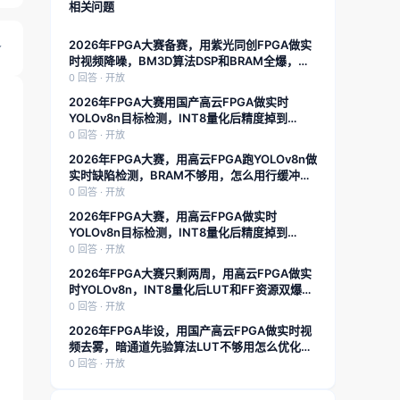
相关问题
2026年FPGA大赛备赛，用紫光同创FPGA做实
时视频降噪，BM3D算法DSP和BRAM全爆，怎
么用流水线和分时复用硬塞进去？求具体架构
0 回答 · 开放
2026年FPGA大赛用国产高云FPGA做实时
YOLOv8n目标检测，INT8量化后精度掉到
78%，怎么用PTQ和少量校准数据快速恢复到
0 回答 · 开放
85%？求具体流程
2026年FPGA大赛，用高云FPGA跑YOLOv8n做
实时缺陷检测，BRAM不够用，怎么用行缓冲池
化复用把片上存储省下来？求具体架构
0 回答 · 开放
2026年FPGA大赛，用高云FPGA做实时
YOLOv8n目标检测，INT8量化后精度掉到
78%，怎么用PTQ和少量校准数据快速恢复到
0 回答 · 开放
85%？求具体流程
2026年FPGA大赛只剩两周，用高云FPGA做实
时YOLOv8n，INT8量化后LUT和FF资源双爆，
除了换芯片还有哪些硬优化手段？求具体替换公
0 回答 · 开放
式和资源对比
2026年FPGA毕设，用国产高云FPGA做实时视
频去雾，暗通道先验算法LUT不够用怎么优化？
求具体模块拆分和资源对比
0 回答 · 开放