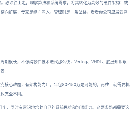
快触顶。必须往上走，理解算法和系统需求，将其转化为高效的硬件架构；或
是横向扩展，专家是纵向深入。管理则是一条岔路。看看你公司里最受尊
很长，不像纯软件技术迭代那么快，Verilog、VHDL、底层知识永
场景。
克核心难题，有架构能力），年包80-150万是可能的，再往上就需要机
任也完全不同。
基础打牢，同时有意识地培养自己的系统思维和沟通能力。这两条路都需要这