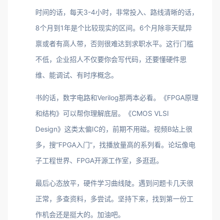
时间的话，每天3-4小时，非常投入、路线清晰的话，
8个月到1年是个比较现实的区间。6个月除非天赋异
禀或者有高人带，否则很难达到求职水平。这行门槛
不低，企业招人不仅要你会写代码，还要懂硬件思
维、能调试、有时序概念。
书的话，数字电路和Verilog那两本必看。《FPGA原理
和结构》可以帮你理解底层。《CMOS VLSI
Design》这类太偏IC的，前期不用碰。视频B站上很
多，搜“FPGA入门”，找播放量高的系列看。论坛像电
子工程世界、FPGA开源工作室，多逛逛。
最后心态放平，硬件学习曲线陡。遇到问题卡几天很
正常，多查资料，多尝试。坚持下来，找到第一份工
作机会还是挺大的。加油吧。