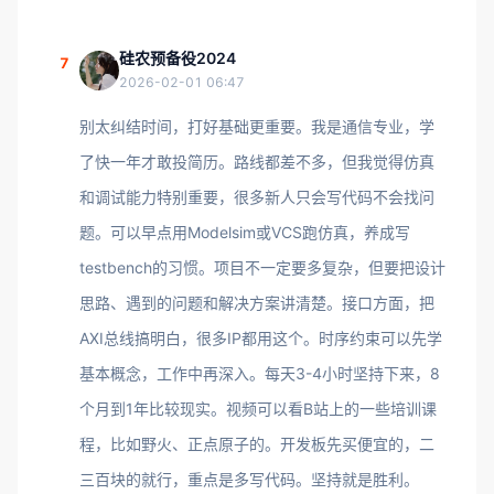
硅农预备役2024
7
2026-02-01 06:47
别太纠结时间，打好基础更重要。我是通信专业，学
了快一年才敢投简历。路线都差不多，但我觉得仿真
和调试能力特别重要，很多新人只会写代码不会找问
题。可以早点用Modelsim或VCS跑仿真，养成写
testbench的习惯。项目不一定要多复杂，但要把设计
思路、遇到的问题和解决方案讲清楚。接口方面，把
AXI总线搞明白，很多IP都用这个。时序约束可以先学
基本概念，工作中再深入。每天3-4小时坚持下来，8
个月到1年比较现实。视频可以看B站上的一些培训课
程，比如野火、正点原子的。开发板先买便宜的，二
三百块的就行，重点是多写代码。坚持就是胜利。