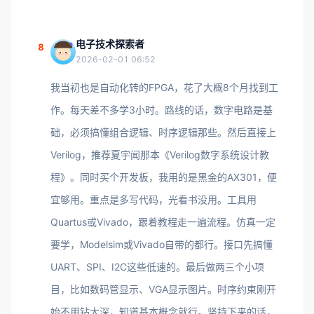
电子技术探索者
8
2026-02-01 06:52
我当初也是自动化转的FPGA，花了大概8个月找到工
作。每天差不多学3小时。路线的话，数字电路是基
础，必须搞懂组合逻辑、时序逻辑那些。然后直接上
Verilog，推荐夏宇闻那本《Verilog数字系统设计教
程》。同时买个开发板，我用的是黑金的AX301，便
宜够用。重点是多写代码，光看书没用。工具用
Quartus或Vivado，跟着教程走一遍流程。仿真一定
要学，Modelsim或Vivado自带的都行。接口先搞懂
UART、SPI、I2C这些低速的。最后做两三个小项
目，比如数码管显示、VGA显示图片。时序约束刚开
始不用钻太深，知道基本概念就行。坚持下来的话，