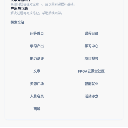
高频问题往往对应章节，建议回到课程补基础。
产出与互助
解决过程可写成笔记，帮助后续同学。
探索全站
问答首页
课程目录
学习产出
学习中心
能力测评
项目视频
文章
FPGA云课堂社区
资源广场
智能就业
人脉名录
活动沙龙
商城