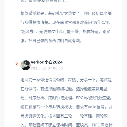
线，感觉HR挺愿意聊这个。
整体感觉就是，基础扎实太重要了，项目经历每个细
节都得复盘清楚。现在面试官都喜欢追问“为什么”和
“怎么办”，光说做过什么可能不够。祝你好运，别紧
张，把自己做的东西讲明白就有戏。
Verilog小白2024
5
2026-02-01 06:55
刚面完一家做通信设备的，趁热乎分享一下。笔试是
在线做的，有选择题和编程题。选择题覆盖数电基
础、时序分析、跨时钟域处理、FPGA内部资源这些。
编程题是写一个串并转换模块，要求有valid信号，并
考虑资源优化。技术面有三轮，一轮基础，两轮深
入。基础面问了建立保持时间、亚稳态、FIFO深度计