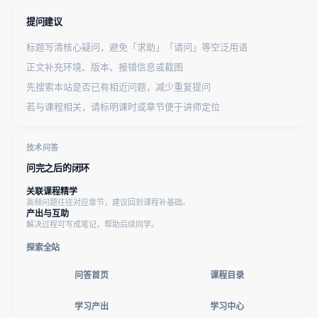
提问建议
标题写清核心疑问，避免「求助」「请问」等空泛用语
正文补充环境、版本、报错信息或截图
先搜索本站是否已有相近问题，减少重复提问
若与课程相关，请标明课时或章节便于讲师定位
技术问答
问完之后的闭环
关联课程精学
高频问题往往对应章节，建议回到课程补基础。
产出与互助
解决过程可写成笔记，帮助后续同学。
探索全站
问答首页
课程目录
学习产出
学习中心