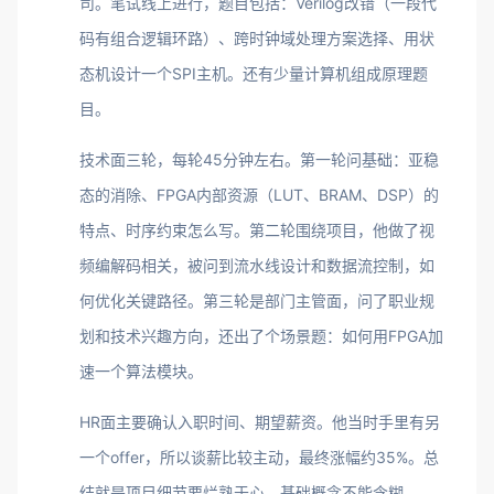
司。笔试线上进行，题目包括：Verilog改错（一段代
码有组合逻辑环路）、跨时钟域处理方案选择、用状
态机设计一个SPI主机。还有少量计算机组成原理题
目。
技术面三轮，每轮45分钟左右。第一轮问基础：亚稳
态的消除、FPGA内部资源（LUT、BRAM、DSP）的
特点、时序约束怎么写。第二轮围绕项目，他做了视
频编解码相关，被问到流水线设计和数据流控制，如
何优化关键路径。第三轮是部门主管面，问了职业规
划和技术兴趣方向，还出了个场景题：如何用FPGA加
速一个算法模块。
HR面主要确认入职时间、期望薪资。他当时手里有另
一个offer，所以谈薪比较主动，最终涨幅约35%。总
结就是项目细节要烂熟于心，基础概念不能含糊。