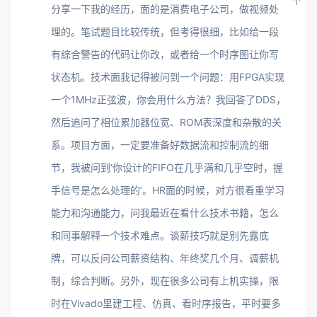
分享一下我的经历，面的是消费电子公司，做视频处
理的。笔试题目比较传统，但考得很细，比如给一段
有综合警告的代码让你改，或者给一个时序图让你写
状态机。技术面我记得被问到一个问题：用FPGA实现
一个1MHz正弦波，你会用什么方法？我回答了DDS，
然后追问了相位累加器位宽、ROM表深度和杂散的关
系。项目方面，一定要准备好数据流和控制流的细
节，我被问到‘你设计的FIFO在几乎满和几乎空时，握
手信号是怎么处理的’。HR面的时候，对方很看重学习
能力和沟通能力，问我最近在看什么技术书籍，怎么
和同事解释一个技术难点。谈薪技巧就是别先露底
牌，可以反问公司薪资结构、年终奖几个月、调薪机
制，综合判断。另外，现在很多公司有上机实操，限
时在Vivado里建工程、仿真、看时序报告，平时要多