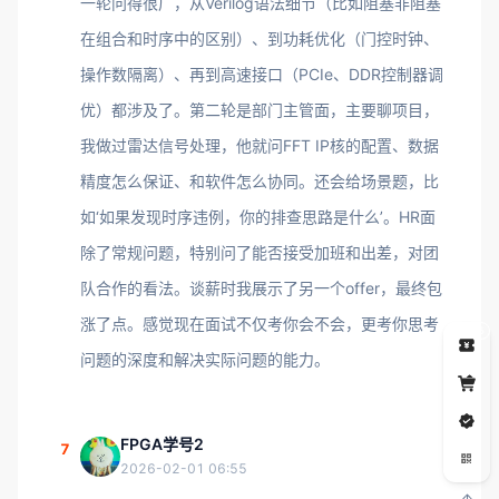
一轮问得很广，从Verilog语法细节（比如阻塞非阻塞
在组合和时序中的区别）、到功耗优化（门控时钟、
操作数隔离）、再到高速接口（PCIe、DDR控制器调
优）都涉及了。第二轮是部门主管面，主要聊项目，
我做过雷达信号处理，他就问FFT IP核的配置、数据
精度怎么保证、和软件怎么协同。还会给场景题，比
如‘如果发现时序违例，你的排查思路是什么’。HR面
除了常规问题，特别问了能否接受加班和出差，对团
队合作的看法。谈薪时我展示了另一个offer，最终包
涨了点。感觉现在面试不仅考你会不会，更考你思考
5
问题的深度和解决实际问题的能力。
FPGA学号2
7
2026-02-01 06:55