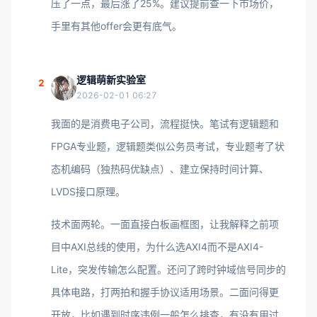
压了一点，最后涨了25%。建议提前查一下市场价，
手里有其他offer会更有底气。
逻辑萌新实验室
2
2026-02-01 06:27
我面的是消费电子公司，流程挺快。笔试有逻辑题和
FPGA专业题，逻辑题类似公务员考试，专业题考了状
态机编码（独热码优缺点）、建立保持时间计算、
LVDS接口原理。
技术面两轮。一面直接白板画框图，让我解释之前项
目中AXI总线的使用，为什么选AXI4而不是AXI4-
Lite，突发传输怎么配置。还问了跨时钟域信号同步的
具体电路，打两拍和握手协议适用场景。二面问得更
开放，比如遇到时序违例一般怎么排查，有没有用过