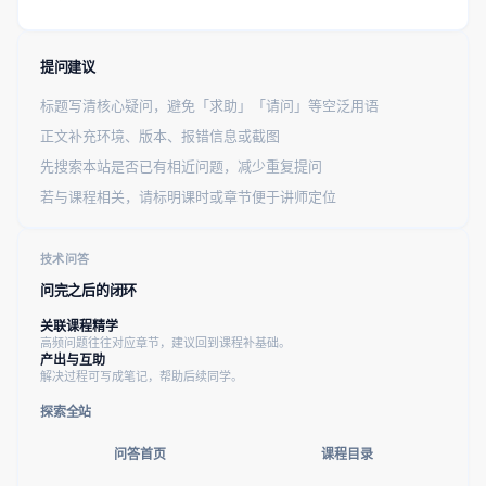
提问建议
标题写清核心疑问，避免「求助」「请问」等空泛用语
正文补充环境、版本、报错信息或截图
先搜索本站是否已有相近问题，减少重复提问
若与课程相关，请标明课时或章节便于讲师定位
技术问答
问完之后的闭环
关联课程精学
高频问题往往对应章节，建议回到课程补基础。
产出与互助
解决过程可写成笔记，帮助后续同学。
探索全站
问答首页
课程目录