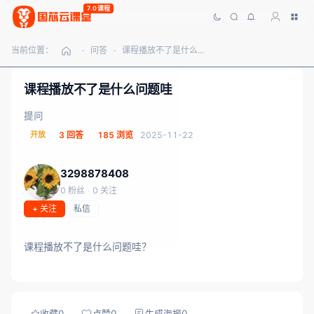
7.0课程
当前位置：
问答
课程播放不了是什么问题哇
-
-
课程播放不了是什么问题哇
提问
开放
3 回答
185 浏览
2025-11-22
3298878408
0 粉丝
·
0 关注
+ 关注
私信
课程播放不了是什么问题哇？
收藏
0
点赞
0
生成海报
0