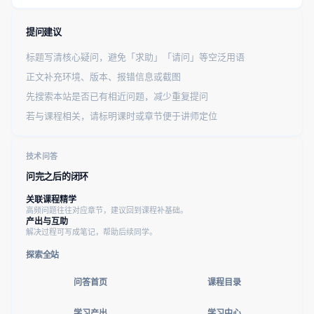
提问建议
标题写清核心疑问，避免「求助」「请问」等空泛用语
正文补充环境、版本、报错信息或截图
先搜索本站是否已有相近问题，减少重复提问
若与课程相关，请标明课时或章节便于讲师定位
技术问答
问完之后的闭环
关联课程精学
高频问题往往对应章节，建议回到课程补基础。
产出与互助
解决过程可写成笔记，帮助后续同学。
探索全站
问答首页
课程目录
学习产出
学习中心