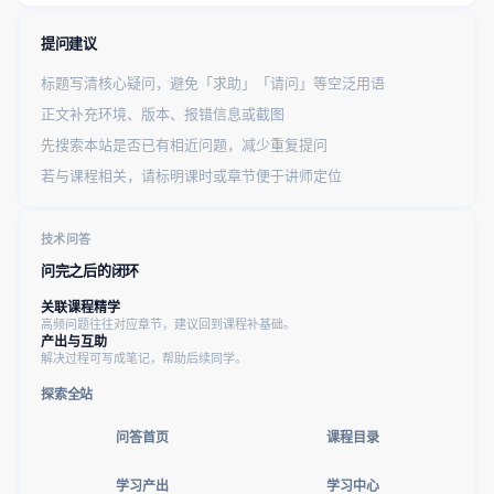
提问建议
标题写清核心疑问，避免「求助」「请问」等空泛用语
正文补充环境、版本、报错信息或截图
先搜索本站是否已有相近问题，减少重复提问
若与课程相关，请标明课时或章节便于讲师定位
技术问答
问完之后的闭环
关联课程精学
高频问题往往对应章节，建议回到课程补基础。
产出与互助
解决过程可写成笔记，帮助后续同学。
探索全站
问答首页
课程目录
学习产出
学习中心