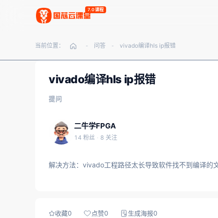
7.0课程
当前位置：
问答
vivado编译hls ip报错
-
-
vivado编译hls ip报错
提问
二牛学FPGA
14 粉丝
·
8 关注
解决方法：vivado工程路径太长导致软件找不到编译
收藏
0
点赞
0
生成海报
0