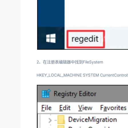
2、在注册表编辑器中找到FileSystem
HKEY_LOCAL_MACHINE SYSTEM CurrentControlSe