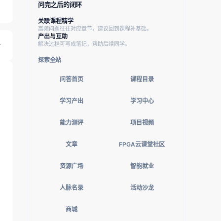
问完之后的闭环
关联课程精学
高频问题往往对应章节，建议回到课程补基础。
产出与互助
解决过程可写成笔记，帮助后续同学。
探索全站
问答首页
课程目录
学习产出
学习中心
能力测评
项目视频
文章
FPGA云课堂社区
资源广场
智能就业
人脉名录
活动沙龙
商城