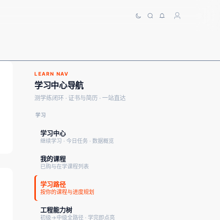
LEARN NAV
学习中心导航
测学练闭环 · 证书与简历 · 一站直达
学习
学习中心
继续学习 · 今日任务 · 数据概览
我的课程
已购与在学课程列表
学习路径
按你的课程与进度规划
工程能力树
初级→中级全路径 · 学完即点亮