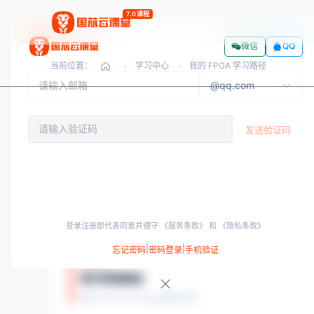
7.0课程
微信
QQ
当前位置：
学习中心
我的 FPGA 学习路径
-
-
@qq.com
LEARN PATH
发送验证码
我的 FPGA 学习路径
4 周节奏：系统课 · 章节测 · 证书刷题 · 项目与职
提交
课 + 测
80% 实操
连接学员
登录注册即代表同意并遵守
《服务条款》
和
《隐私条款》
点亮你的能力树
·
初级→中级全路径 · 学完即点亮
|
|
忘记密码
密码登录
手机验证
第 1 周
数字逻辑基础
建立 FPGA 与 Verilog 整体认知