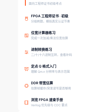
面向工程师证书初级考点
FPGA 工程师证书 · 初级
分级刷题，模拟真实认证节奏
位宽计算器练习
完成一次加减/乘法位宽估算
进制转换练习
二/十/十六进制互转，查看补码
定点 Q 格式入门
理解 Qm.n 分辨率与表示范围
DDR 带宽估算
估算帧缓存/突发读写是否够用
浏览 FPGA 速查手册
Verilog 优先级与 CDC 要点