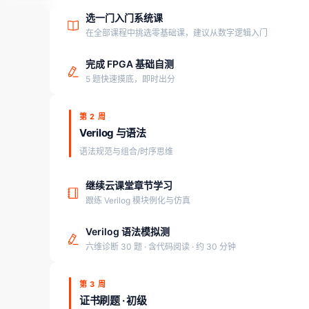
选一门入门系统课
在全部课程中挑选零基础课，建议从数字逻辑入门
完成 FPGA 基础自测
5 题快速摸底，即时出分
第 2 周
Verilog 与语法
语法规范与组合/时序思维
继续云课堂章节学习
跟练 Verilog 模块例化与仿真
Verilog 语法模拟测
六维诊断 30 题 · 含代码阅读 · 约 30 分钟
第 3 周
证书刷题 · 初级