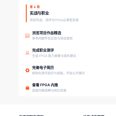
第 4 周
实战与职业
项目作品、测评与FPGA云课堂资源
浏览项目作品精选
参考同期学员实验与项目案例
完成职业测评
生成 FPGA 能力画像与成长建议
完善电子简历
结构化填写经历与技能，开启公开展示
查看 FPGA 内推
连接内推招聘与岗位资源