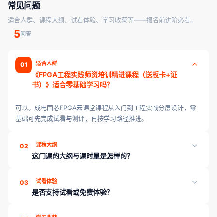
常见问题
适合人群、课程大纲、试看体验、学习收获等——报名前进阶必看。
5
问答
适合人群
01
《FPGA工程实践师资培训精进课程（送板卡+证
书）》适合零基础学习吗？
可以。成电国芯FPGA云课堂课程从入门到工程实战分层设计，零
基础可先完成试看与测评，再按学习路径推进。
课程大纲
02
这门课的大纲与课时量是怎样的？
《FPGA工程实践师资培训精进课程（送板卡+证书）》共 4 章、
试看体验
03
86 课时，页面「课程目录」可展开查看各章课时；学完可通过章节
是否支持试看或免费体验？
测评巩固薄弱点。
支持。本课程开放 3 节试看课时，登录后即可体验教学内容与授课