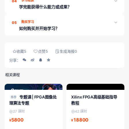
学习收获
04
方式，再决定是否购买。
学完能获得什么能力或成果？
学完本课程可收获：系统化章节与课时学习路径；配套讲义与练习
购买学习
05
资料；学习进度云端同步；支持免费试看精选课时。平台另提供章
如何购买并开始学习？
节测评、工程师工具箱与就业内推，帮助能力可证、对接岗位。
登录 成电国芯FPGA云课堂，在课程详情页完成购买（当前展示
价：9800）后，即可解锁全部课时、资料与章节测评。
收藏
5
点赞
5
生成海报
0
分享：
相关课程
FPGA专题课
FPGA入门/初级
专题课 | FPGA图像处
Xilinx FPGA高级基础指导
推荐
理算法专题
教程
27 课时
42 课时
5800
18800
¥
¥