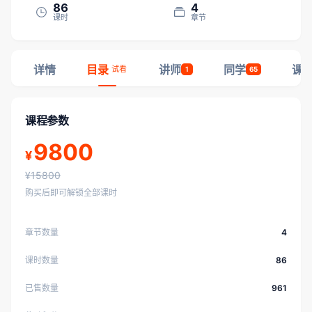
86
4
课时
章节
详情
目录
讲师
同学
课
试看
1
65
课程参数
9800
¥
¥15800
购买后即可解锁全部课时
章节数量
4
课时数量
86
已售数量
961