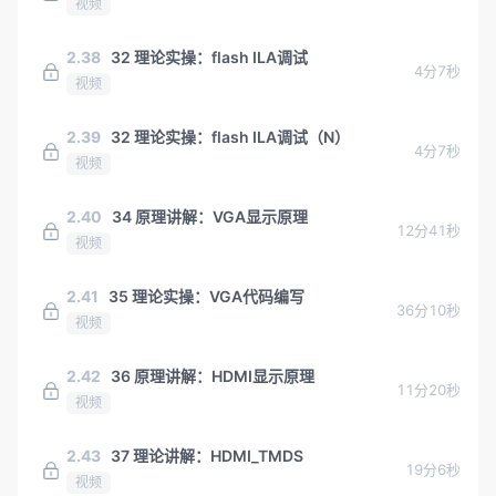
视频
2.38
32 理论实操：flash ILA调试
4分7秒
视频
2.39
32 理论实操：flash ILA调试（N）
4分7秒
视频
2.40
34 原理讲解：VGA显示原理
12分41秒
视频
2.41
35 理论实操：VGA代码编写
36分10秒
视频
2.42
36 原理讲解：HDMI显示原理
11分20秒
视频
2.43
37 理论讲解：HDMI_TMDS
19分6秒
视频