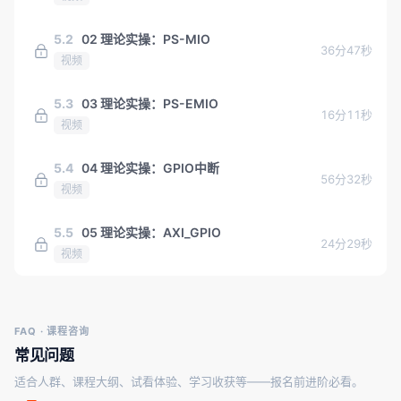
5.2
02 理论实操：PS-MIO
36分47秒
视频
5.3
03 理论实操：PS-EMIO
16分11秒
视频
5.4
04 理论实操：GPIO中断
56分32秒
视频
5.5
05 理论实操：AXI_GPIO
24分29秒
视频
FAQ · 课程咨询
常见问题
适合人群、课程大纲、试看体验、学习收获等——报名前进阶必看。