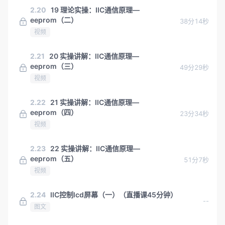
2.20
19 理论实操：IIC通信原理—
eeprom（二）
38分14秒
视频
2.21
20 实操讲解：IIC通信原理—
eeprom（三）
49分29秒
视频
2.22
21 实操讲解：IIC通信原理—
eeprom（四）
23分34秒
视频
2.23
22 实操讲解：IIC通信原理—
eeprom（五）
51分7秒
视频
2.24
IIC控制lcd屏幕（一）（直播课45分钟）
--
图文