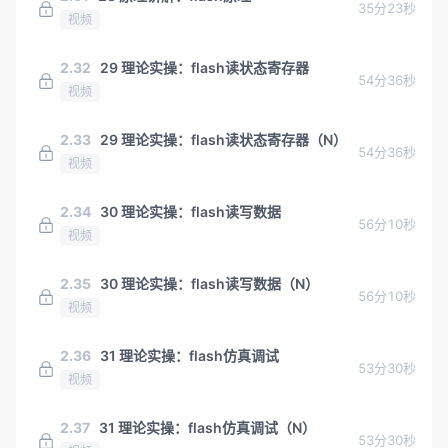
35分23秒
视频
2.32
29 理论实操：flash读状态寄存器
54分36秒
视频
2.33
29 理论实操：flash读状态寄存器（N）
54分36秒
视频
2.34
30 理论实操：flash读写数据
56分10秒
视频
2.35
30 理论实操：flash读写数据（N）
56分10秒
视频
2.36
31 理论实操：flash仿真调试
53分30秒
视频
2.37
31 理论实操：flash仿真调试（N）
53分30秒