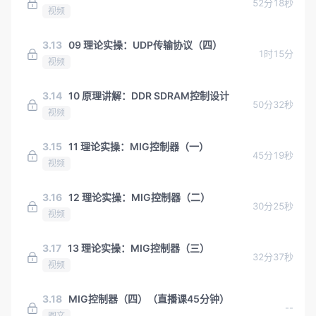
52分18秒
视频
3.13
09 理论实操：UDP传输协议（四）
1时15分
视频
3.14
10 原理讲解：DDR SDRAM控制设计
50分32秒
视频
3.15
11 理论实操：MIG控制器（一）
45分19秒
视频
3.16
12 理论实操：MIG控制器（二）
30分25秒
视频
3.17
13 理论实操：MIG控制器（三）
32分37秒
视频
3.18
MIG控制器（四）（直播课45分钟）
--
图文