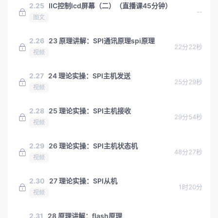
2.25
IIC控制lcd屏幕（二）（直播课45分钟）
--
图文
2.26
23 原理讲解：SPI通讯原理spi原理
22分22秒
视频
2.27
24 理论实操：SPI主机发送
25分29秒
视频
2.28
25 理论实操：SPI主机接收
29分54秒
视频
2.29
26 理论实操：SPI主机状态机
48分27秒
视频
2.30
27 理论实操：SPI从机
1时20分
视频
2.31
28 原理讲解：flash原理