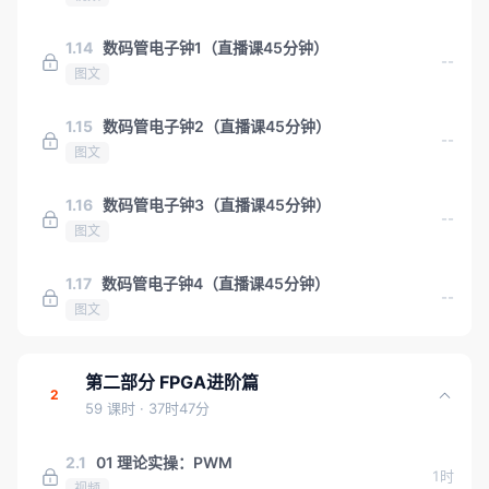
1.14
数码管电子钟1（直播课45分钟）
--
图文
1.15
数码管电子钟2（直播课45分钟）
--
图文
1.16
数码管电子钟3（直播课45分钟）
--
图文
1.17
数码管电子钟4（直播课45分钟）
--
图文
第二部分 FPGA进阶篇
2
59 课时
· 37时47分
2.1
01 理论实操：PWM
1时
视频