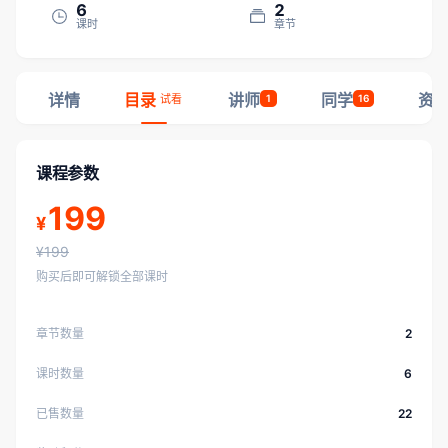
6
2
课时
章节
详情
目录
讲师
同学
资
试看
1
16
课程参数
199
¥
¥199
购买后即可解锁全部课时
章节数量
2
课时数量
6
已售数量
22