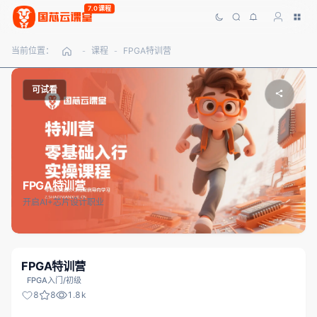
7.0课程
当前位置：
课程
FPGA特训营
-
-
可试看
FPGA特训营
开启AI+芯片设计职业
FPGA特训营
FPGA入门/初级
8
8
1.8k