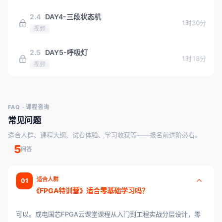
2.4
DAY4-三段状态机
1时30分
视频
2.5
DAY5-呼吸灯
1时18分
视频
FAQ · 课程咨询
常见问题
适合人群、课程大纲、试看体验、学习收获等——报名前进阶必看。
5
问答
适合人群
01
《FPGA特训营》适合零基础学习吗？
可以。成电国芯FPGA云课堂课程从入门到工程实战分层设计，零