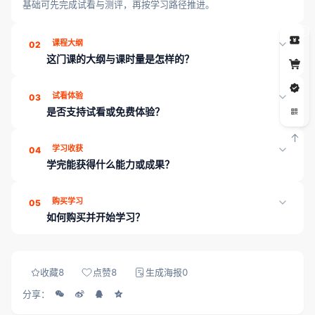
基础可先完成试看与测评，再按学习路径推进。
5
课程大纲
02
这门课的大纲与课时量是怎样的？
《FPGA特训营》共 2 章、6 课时，页面「课程目录」可展开查看
试看体验
03
各章课时；学完可通过章节测评巩固薄弱点。
是否支持试看或免费体验？
支持。本课程开放 1 节试看课时，登录后即可体验教学内容与授课
学习收获
04
方式，再决定是否购买。
学完能获得什么能力或成果？
学完本课程可收获：系统化章节与课时学习路径；配套讲义与练习
购买学习
05
资料；学习进度云端同步；支持免费试看精选课时。平台另提供章
如何购买并开始学习？
节测评、工程师工具箱与就业内推，帮助能力可证、对接岗位。
登录 成电国芯FPGA云课堂，在课程详情页完成购买（当前展示
价：199）后，即可解锁全部课时、资料与章节测评。
收藏
8
点赞
8
生成海报
0
分享：