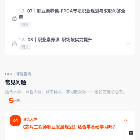
1.7
07｜职业素养课-FPGA专项职业规划与求职问答全
解
--
图文
1.8
08｜职业素养课-职场软实力提升
--
图文
FAQ · 课程咨询
常见问题
适合人群、课程大纲、试看体验、学习收获等——报名前进阶必看。
5
问答
适合人群
01
《芯片工程师职业发展规划》适合零基础学习吗？
5