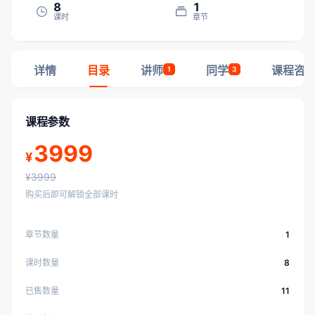
8
1
课时
章节
详情
目录
讲师
同学
课程咨
1
3
课程参数
3999
¥
¥3999
购买后即可解锁全部课时
章节数量
1
课时数量
8
已售数量
11