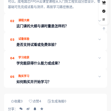
可以。成电国芯FPGA云课堂课程从入门到工程实战分层设计，零
基础可先完成试看与测评，再按学习路径推进。
课程大纲
02
这门课的大纲与课时量是怎样的？
《芯片工程师职业发展规划》共 1 章、8 课时，页面「课程目录」
试看体验
03
可展开查看各章课时；学完可通过章节测评巩固薄弱点。
是否支持试看或免费体验？
部分章节可能开放试看；也可先浏览课程介绍与目录，或联系顾问
学习收获
04
领取试听/学习规划。
学完能获得什么能力或成果？
学完本课程可收获：系统化章节与课时学习路径；配套讲义与练习
购买学习
05
资料；学习进度云端同步。平台另提供章节测评、工程师工具箱与
如何购买并开始学习？
就业内推，帮助能力可证、对接岗位。
登录 成电国芯FPGA云课堂，在课程详情页完成购买（当前展示
价：3999）后，即可解锁全部课时、资料与章节测评。
收藏
3
点赞
4
生成海报
0
分享：