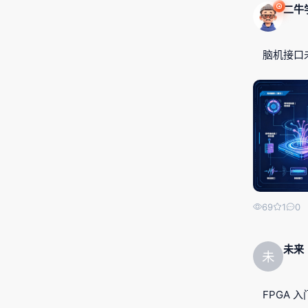
二牛
脑机接口
69
1
0
未来
未
FPGA