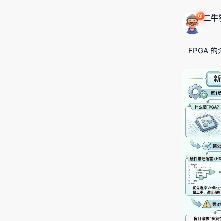
二牛
FPGA