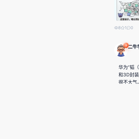
8
1
0
二牛
华为“韬
和3D封
很不大气