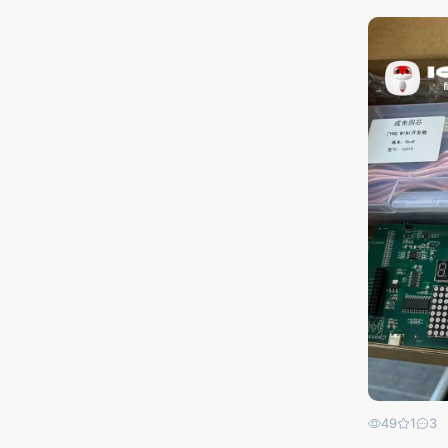
49
1
3