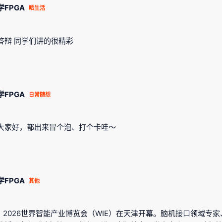
学FPGA
晒生活
答辩 同学们讲的很精彩
学FPGA
日常随想
大家好，都出来冒个泡、打个卡哇～
学FPGA
其他
日，2026世界智能产业博览会（WIE）在天津开幕。脑机接口领域