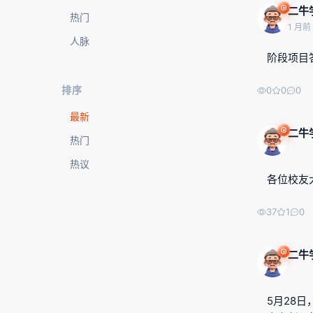
二牛
热门
1 月前
人脉
阶段项目
排序
0
0
0
最新
二牛
热门
热议
各位校友
37
1
0
二牛
5月28