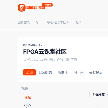
7.0课程
当前位置：
FPGA云课堂社区
社区
-
-
COMMUNITY
FPGA云课堂社区
日常交流、互助问答，连接同期学员
全部
日常随想
晒生活
问一问
美食探店
视图
为你推荐
推荐
讨论