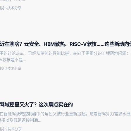
览 2
技术分享
最近在聊啥？云安全、HBM散热、RISC-V软核……这些新动
圈子的讨论热点，已经从单纯的性能比拼，转向了更细分的工程落地问题：
-V软核是不是…
览 2
技术分享
智驾域控里又火了？这次聊点实在的
GA在智能驾驶域控制器中的角色又被行业重新提起。随着智驾算力需求水涨
桥接以及低延迟控制通…
览 3
技术分享