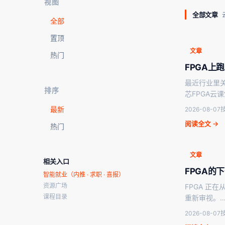
视图
全部文章
全部
置顶
文章
热门
FPGA上
最近行业里关
排序
芯FPGA云
最新
2026-08-07
阅读全文 →
热门
文章
相关入口
FPGA的
智能就业（内推 · 求职 · 喜报）
资源广场
FPGA 正
课程目录
重新审视。
2026-08-07