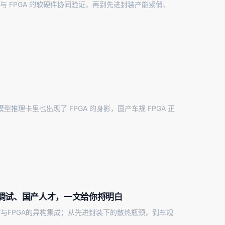
 与 FPGA 的软硬件协同验证，再到先进封装产能紧俏、
模型推理卡里也出现了 FPGA 的身影，国产车规 FPGA 正
AI调试、国产人才，一文给你捋明白
-V与FPGA的异构集成；从先进封装下的散热瓶颈，到车规