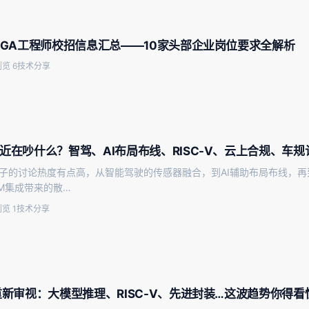
FPGA工程师校招信息汇总——10家头部企业岗位要求全解析
览 6
技术分享
最近在吵什么？智驾、AI布局布线、RISC-V、云上合规、车
圈子的讨论热度有点高，从智能驾驶的传感器融合，到AI辅助布局布线，再
M集成带来的散…
览 1
技术分享
被重新审视：大模型推理、RISC-V、先进封装…这波趋势你得看