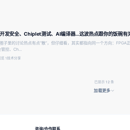
上开发安全、Chiplet测试、AI编译器…这波热点跟你的饭碗有
A圈子里的讨论热点有点“散”，但仔细看，其实都指向同一个方向：FPGA
管控、Ch…
览 1
技术分享
已显示 12 条
加载更多
咨询/合作联系