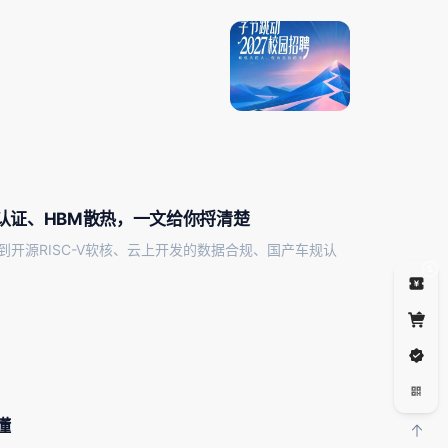
规认证、HBM散热，一文给你捋清楚
到开源RISC-V软核、云上开发的数据合规、国产车规认
5
懂