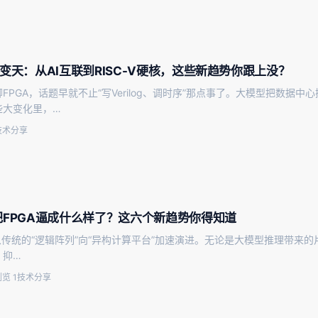
悄变天：从AI互联到RISC-V硬核，这些新趋势你跟上没？
FPGA，话题早就不止“写Verilog、调时序”那点事了。大模型把数
些大变化里，…
技术分享
把FPGA逼成什么样了？这六个新趋势你得知道
在从传统的“逻辑阵列”向“异构计算平台”加速演进。无论是大模型推理带来的片上
，抑…
览 1
技术分享