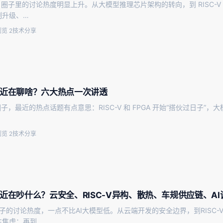
A 圈子里的讨论热度明显上升。从大模型推理芯片架构的转向，到 RISC-V
制升级、…
览 2
技术分享
最近在聊啥？六大热点一次讲透
圈子，最近的热点话题有点意思：RISC-V 和 FPGA 开始“搭伙过日子”，大
览 2
技术分享
最近在吵什么？云安全、RISC-V异构、散热、车规供应链、
圈子的讨论热度，一点不比AI大模型低。从云端开发的安全边界，到RISC
性焦虑；再到…