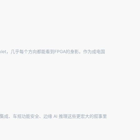
plet，几乎每个方向都能看到FPGA的身影。作为成电国
 异构集成、车规功能安全、边缘 AI 推理这些更宏大的叙事里