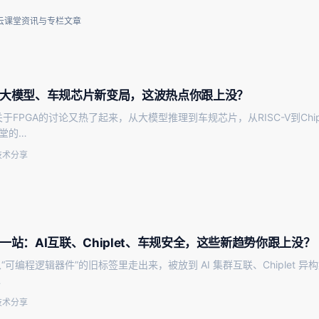
云课堂资讯与专栏文章
跑大模型、车规芯片新变局，这波热点你跟上没？
于FPGA的讨论又热了起来，从大模型推理到车规芯片，从RISC-V到Chi
课堂的…
技术分享
下一站：AI互联、Chiplet、车规安全，这些新趋势你跟上没？
在从“可编程逻辑器件”的旧标签里走出来，被放到 AI 集群互联、Chiplet
…
技术分享