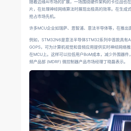
随着边缘AI市场的扩展，一场围绕硬件架构的卡位战也
片，在处理神经网络算法时展现出极高的效率。在生成式 
抢占市场先机。
许多MCU企业如瑞萨、恩智浦、意法半导体等，在推出面
例如，STM32N6是意法半导体STM32系列中首款具有A
GOPS，可为计算机视觉和音频应用提供实时神经网络推
在MCU上。这样可以拉低用户BoM成本，减少外围器件
频产品部 (MDRF) 微控制器产品市场经理丁晓磊表示。