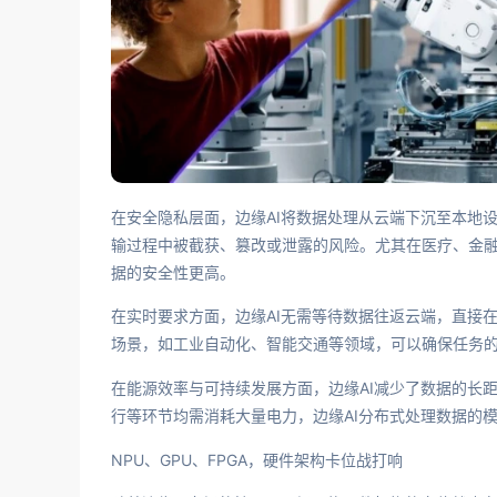
在安全隐私层面，边缘AI将数据处理从云端下沉至本地
输过程中被截获、篡改或泄露的风险。尤其在医疗、金
据的安全性更高。
在实时要求方面，边缘AI无需等待数据往返云端，直接
场景，如工业自动化、智能交通等领域，可以确保任务
在能源效率与可持续发展方面，边缘AI减少了数据的长
行等环节均需消耗大量电力，边缘AI分布式处理数据的
NPU、GPU、FPGA，硬件架构卡位战打响