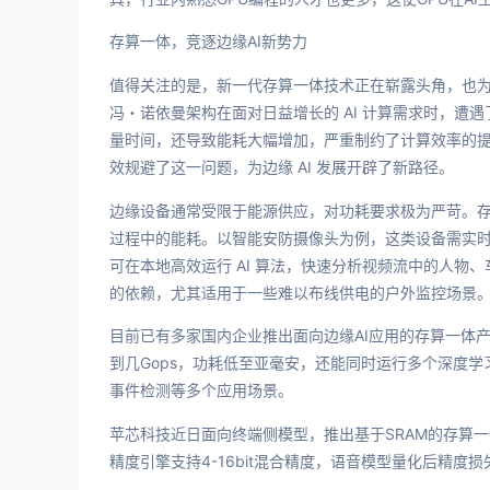
存算一体，竞逐边缘AI新势力
值得关注的是，新一代存算一体技术正在崭露头角，也为
冯・诺依曼架构在面对日益增长的 AI 计算需求时，遭
量时间，还导致能耗大幅增加，严重制约了计算效率的
效规避了这一问题，为边缘 AI 发展开辟了新路径。
边缘设备通常受限于能源供应，对功耗要求极为严苛。
过程中的能耗。以智能安防摄像头为例，这类设备需实
可在本地高效运行 AI 算法，快速分析视频流中的人
的依赖，尤其适用于一些难以布线供电的户外监控场景
目前已有多家国内企业推出面向边缘AI应用的存算一体产品
到几Gops，功耗低至亚毫安，还能同时运行多个深度
事件检测等多个应用场景。
苹芯科技近日面向终端侧模型，推出基于SRAM的存算一体N
精度引擎支持4-16bit混合精度，语音模型量化后精度损失