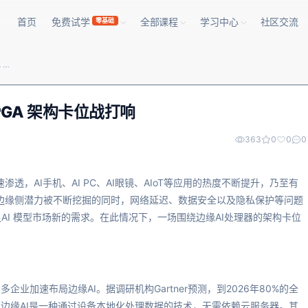
首页
免费试学
全部课程
学习中心
社区交流
零基础
边缘AI浪潮来袭，NPU、GPU、FPGA 架构卡位战打响
PGA 架构卡位战打响
363
0
0
0
渗透，AI手机、AI PC、AI眼镜、AIoT等应用的热度不断提升，乃至有
在边缘侧潜力被不断挖掘的同时，网络延迟、数据安全以及隐私保护等问题
I 模型市场新的需求。在此情况下，一场围绕边缘AI处理器的架构卡位
业加速布局边缘AI。据调研机构Gartner预测，到2026年80%的全
I。边缘AI是一种通过设备本地化处理数据的技术，无需依赖云服务器。其