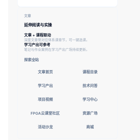
文章
延伸阅读与实操
文章 + 课程联动
深度文章常对应体系课章节，可一键选课。
学习产出可参考
笔记与作业案例在学习产出广场持续更新。
探索全站
文章首页
课程目录
学习产出
技术问答
项目视频
学习中心
FPGA云课堂社区
资源广场
活动沙龙
商城