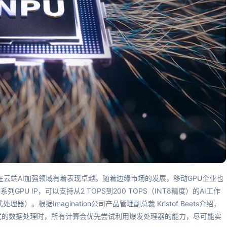
在云端AI加强领域有着表现卓越。随着边缘市场的发展，移动GPU企业也
系列GPU IP，可以支持从2 TOPS到200 TOPS（INT8精度）的AI工作
爆发式处理器）。根据Imagination公司产品管理副总裁 Kristof Beets介绍，
式的数据处理时，所有计算会优先尝试利用爆发处理器的能力，尽可能实