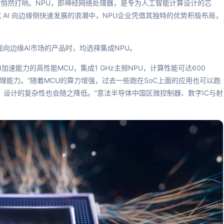
在悄然打响。NPU，即神经网络处理器，是专为人工智能计算设计的芯
AI 向边缘侧快速发展的浪潮中，NPU企业凭借其独特的优势积极布局，
向边缘AI市场的产品时，均选择集成NPU。
I加速能力的高性能MCU，集成1 GHz主频NPU，计算性能可达600
理能力。“随着MCU的算力增强，过去一些跑在SoC上面的应用也可以跑
，设计的复杂性也会随之降低。”意法半导体中国区微控制器、数字IC与射