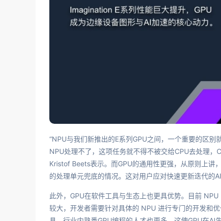
“NPU与我们新推出的E系列GPU之间，一个重要的区别
NPU处理不了，这项任务就不得不被交给CPU去处理，
Kristof Beets表示。而GPU的通用性更强，从原
的处理单元兜底的情况。这对用户应对快速更新迭代的A
此外，GPU在软件工具与生态上也更具优势。目前 NPU
较大，开发者需要针对具体的 NPU 进行专门的开发和
具，行业内熟悉GPU编程的人才也更多，这使GPU在A