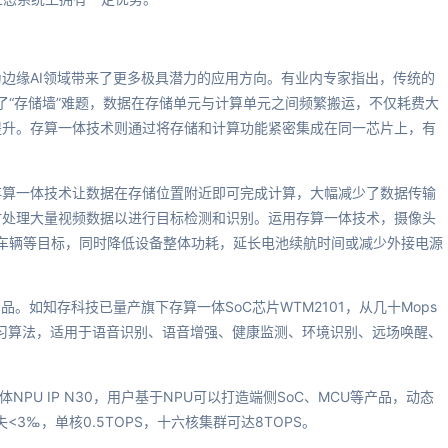
边缘AI领域带来了更多极具潜力的应用方向。有业内专家指出，传统的
遇了“存储墙”难题，数据在存储单元与计算单元之间频繁搬运，不仅耗费大
提升。存算一体技术则通过将存储和计算功能紧密集成在同一芯片上，有
存算一体技术让数据在存储位置附近即可完成计算，大幅减少了数据传输
时处理大量视频数据以进行目标检测和识别。运用存算一体技术，摄像头
物、车辆等目标，同时降低设备整体功耗，延长电池续航时间或减少外接电源
。
。如知存科技已量产旗下存算一体SoC芯片WTM2101，从几十Mops
学习算法，适用于语音识别、语音增强、健康监测、环境识别、远场唤醒、
PU IP N30，用户基于NPU可以打造端侧SoC、MCU等产品，动态
<3‰，单核0.5TOPS，十六核集群可达8TOPS。