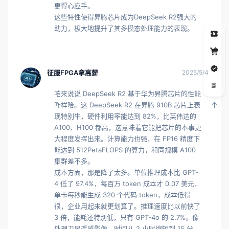
更得心应手。

这些特性使得昇腾芯片成为DeepSeek R2强大的
助力，极大地提升了其多模态处理能力的表现。
5
征服FPGA拿高薪
2025/5/4
咱来说说 DeepSeek R2 基于华为昇腾芯片的性能
咋样哈。这 DeepSeek R2 在昇腾 910B 芯片上表
现特别牛，硬件利用率能达到 82%，比英伟达的 
A100、H100 都高，这意味着它能把芯片的本事更
大程度发挥出来。计算能力也强，在 FP16 精度下
能达到 512PetaFLOPS 的算力，和同规模 A100 
集群差不多。

成本方面，那是降了太多。单位推理成本比 GPT-
4 低了 97.4%，每百万 token 成本才 0.07 美元，
单卡每秒能生成 320 个代码 token，成本低得
很，企业用起来就更划算了。推理速度比以前快了 
3 倍，能耗还特别低，只有 GPT-4o 的 2.7%。像
处理卫星遥感影像，时间从 2 小时缩短到 15 分