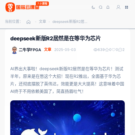
7.0课程
当前位置：
文章
deepseek新版R2居然是在等华为芯片
-
-
deepseek新版R2居然是在等华为芯片
二牛学FPGA
文章
2025-05-03
639
0
0
2
AI界出大事啦！deepseek新版R2居然是在等华为芯片！测试
半年，原来是在憋这个大招！现在R2推出，全面基于华为芯
片，还彻底摆脱了英伟达，效能更是大大提高！这意味着中国
AI终于不用依赖美国了，简直扬眉吐气！