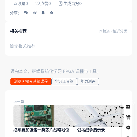
收藏
0
点赞
0
生成海报
0
分享：
相关推荐
同频道 · 相近分类
暂无相关推荐
读完本文，继续系统化学习 FPGA 课程与工具。
浏览 FPGA 系统课程
学习工具箱
能力测评
上一篇
5
必须要加强这一类芯片战略地位——俄乌战争启示录