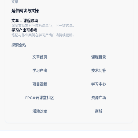
文章
延伸阅读与实操
文章 + 课程联动
深度文章常对应体系课章节，可一键选课。
学习产出可参考
笔记与作业案例在学习产出广场持续更新。
探索全站
文章首页
课程目录
学习产出
技术问答
项目视频
学习中心
FPGA云课堂社区
资源广场
活动沙龙
商城