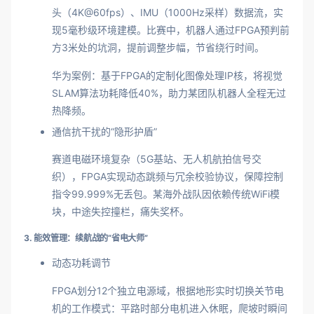
头（4K@60fps）、IMU（1000Hz采样）数据流，实
现5毫秒级环境建模。比赛中，机器人通过FPGA预判前
方3米处的坑洞，提前调整步幅，节省绕行时间。
华为案例：基于FPGA的定制化图像处理IP核，将视觉
SLAM算法功耗降低40%，助力某团队机器人全程无过
热降频。
通信抗干扰的“隐形护盾”
赛道电磁环境复杂（5G基站、无人机航拍信号交
织），FPGA实现动态跳频与冗余校验协议，保障控制
指令99.999%无丢包。某海外战队因依赖传统WiFi模
块，中途失控撞栏，痛失奖杯。
3. 能效管理：续航战的“省电大师”
动态功耗调节
FPGA划分12个独立电源域，根据地形实时切换关节电
机的工作模式：平路时部分电机进入休眠，爬坡时瞬间