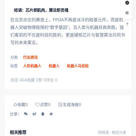
结语：芯片即肌肉，算法即灵魂
在北京亦庄的赛道上，FPGA不再是冰冷的硅基元件，而是机
器人突破物理极限的“数字基因”。当人类与机器并肩奔跑，我
们看到的不仅是科技的胜利，更是硬核芯片与智慧算法共同书
写的未来寓言。
分类
行业资讯
标签
人形机器人
机器人
机器人马拉松
浏览 404
收藏 0
赞 0
评论 0
收藏
0
点赞
0
生成海报
0
分享：
相关推荐
同频道 · 相近分类