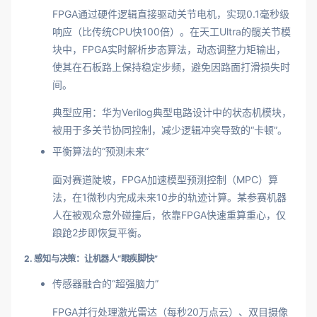
FPGA通过硬件逻辑直接驱动关节电机，实现0.1毫秒级
响应（比传统CPU快100倍）。在天工Ultra的髋关节模
块中，FPGA实时解析步态算法，动态调整力矩输出，
使其在石板路上保持稳定步频，避免因路面打滑损失时
间。
典型应用：华为Verilog典型电路设计中的状态机模块，
被用于多关节协同控制，减少逻辑冲突导致的“卡顿”。
平衡算法的“预测未来”
面对赛道陡坡，FPGA加速模型预测控制（MPC）算
法，在1微秒内完成未来10步的轨迹计算。某参赛机器
人在被观众意外碰撞后，依靠FPGA快速重算重心，仅
踉跄2步即恢复平衡。
2. 感知与决策：让机器人“眼疾脚快”
传感器融合的“超强脑力”
FPGA并行处理激光雷达（每秒20万点云）、双目摄像