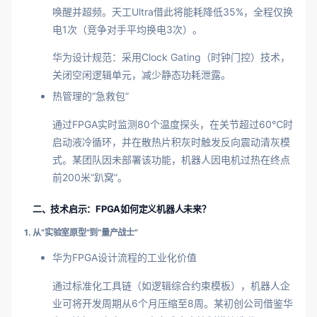
唤醒并超频。天工Ultra借此将能耗降低35%，全程仅换
电1次（竞争对手平均换电3次）。
华为设计规范：采用Clock Gating（时钟门控）技术，
关闭空闲逻辑单元，减少静态功耗泄露。
热管理的“急救包”
通过FPGA实时监测80个温度探头，在关节超过60℃时
启动液冷循环，并在散热片积灰时触发反向震动清灰模
式。某团队因未部署该功能，机器人因电机过热在终点
前200米“趴窝”。
二、技术启示：FPGA如何定义机器人未来？
1. 从“实验室原型”到“量产战士”
华为FPGA设计流程的工业化价值
通过标准化工具链（如逻辑综合约束模板），机器人企
业可将开发周期从6个月压缩至8周。某初创公司借鉴华