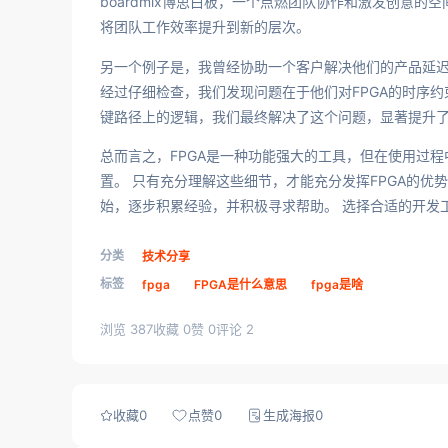
boardmix博思白板，一个点燃团队协作和激发创意的
将团队工作效率提升到新的层次。
另一个例子是，我曾经协助一个客户解决他们的产品延迟
经过仔细检查，我们发现问题在于他们对FPGA的时序
键路径上的逻辑，我们最终解决了这个问题，显著提升
总而言之，FPGA是一种功能强大的工具，但在使用过程
置。 只有充分理解这些细节，才能充分发挥FPGA的优
始，逐步积累经验，并积极寻求帮助。 选择合适的开发
分类
技术分享
标签
fpga
FPGA是什么意思
fpga是啥
浏览 387
收藏 0
赞 0
评论 2
收藏
0
点赞
0
生成海报
0