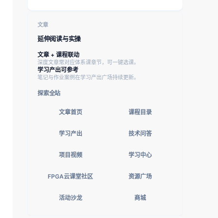
文章
延伸阅读与实操
文章 + 课程联动
深度文章常对应体系课章节，可一键选课。
学习产出可参考
笔记与作业案例在学习产出广场持续更新。
探索全站
文章首页
课程目录
学习产出
技术问答
项目视频
学习中心
FPGA云课堂社区
资源广场
活动沙龙
商城