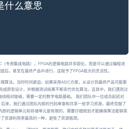
SIC（专用集成电路），FPGA的逻辑电路并非固化，而是可以通过编程进
制造后，甚至在最终产品中进行，这赋予了FPGA极大的灵活性。
理算法。当时时间紧迫，如果采用ASIC方案，从设计到最终产品可能需
内完成原型设计，并根据测试结果不断迭代优化算法。这其中，我们遇到过
L学习曲线相对陡峭，需要一定的数字电路基础。 我们团队中一位成员起初对
时间。后来，我们通过团队内部的代码审查和共享一些学习资源，最终克服了
GA内部的逻辑单元和存储单元是有限的，需要仔细规划才能确保算法能够高
择了资源利用率最高的一种，避免了资源瓶颈。