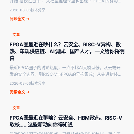
开始“搭伙过日子”，大模型推理卡里也出现了 FPGA 的身影，
国产车规 FPGA 正在闯…
2026-08-06
技术分享
阅读全文 →
文章
FPGA圈最近在吵什么？云安全、RISC-V异构、散
热、车规供应链、AI调试、国产人才，一文给你捋明
白
最近FPGA圈子的讨论热度，一点不比AI大模型低。从云端开
发的安全边界，到RISC-V与FPGA的异构集成；从先进封装下
的散热瓶颈，到车规供应链的韧性焦虑；再到…
2026-08-06
技术分享
阅读全文 →
文章
FPGA圈最近在聊啥？云安全、HBM散热、RISC-V
软核……这些新动向你得知道
最近FPGA圈子的讨论热点，已经从单纯的性能比拼，转向了