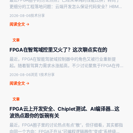
更细分的工程落地问题：云端开发怎么保证代码安全？HBM上
了FPGA之后散热怎么压？RISC-V软核是不是…
2026-08-06
技术分享
阅读全文 →
文章
FPGA在智驾域控里又火了？这次聊点实在的
最近，FPGA在智能驾驶域控制器中的角色又被行业重新提
起。随着智驾算力需求水涨船高，不少讨论聚焦于FPGA在传
感器数据预处理、多路摄像头接口桥接以及低延迟控制通…
2026-08-06
浏览 1
技术分享
阅读全文 →
文章
FPGA云上开发安全、Chiplet测试、AI编译器…这
波热点跟你的饭碗有关
最近，FPGA圈子里的讨论热点有点“散”，但仔细看，其实都指
向同一个方向：FPGA正在从“可编程逻辑器件”变成“系统级基