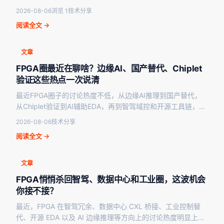
协处理器，再到Chiplet测试革…
2026-08-06
浏览 1
技术分享
阅读全文 →
文章
FPGA圈最近在聊啥？边缘AI、国产替代、Chiplet
验证这些热点一次说清
最近FPGA圈子的讨论热度不低，从边缘AI推理到国产替代，
从Chiplet验证到AI辅助EDA，再到智驾域控和开源工具链，几
乎每个方向都有新动静。但说实话，这些…
2026-08-06
技术分享
阅读全文 →
文章
FPGA悄悄杀回智驾、数据中心和工业圈，这波机会
你接不接？
最近，FPGA 在智驾冗余、数据中心 CXL 桥接、工业控制替
代、开源 EDA 以及 AI 边缘推理等方向上的讨论热度明显上