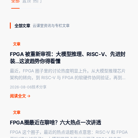
全部
置顶
热门
全部文章
云课堂资讯与专栏文章
文章
FPGA 被重新审视：大模型推理、RISC-V、先进封
装…这波趋势你得看懂
最近，FPGA 圈子里的讨论热度明显上升。从大模型推理芯片
架构的转向，到 RISC-V 与 FPGA 的软硬件协同验证，再到先
进封装产能紧俏、车规安全机制升级、…
2026-08-06
技术分享
阅读全文 →
文章
FPGA圈最近在聊啥？六大热点一次讲透
FPGA 这个圈子，最近的热点话题有点意思：RISC-V 和 FPGA