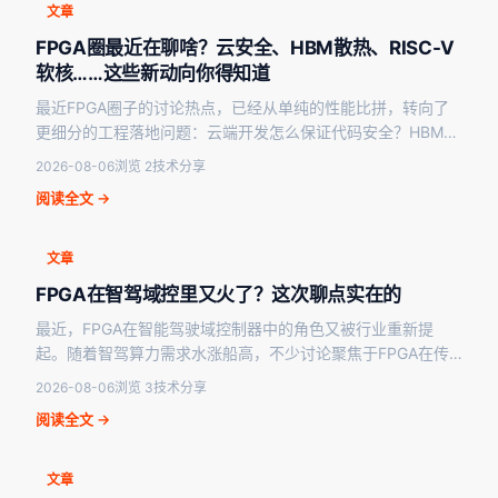
文章
FPGA圈最近在聊啥？云安全、HBM散热、RISC-V
软核……这些新动向你得知道
最近FPGA圈子的讨论热点，已经从单纯的性能比拼，转向了
更细分的工程落地问题：云端开发怎么保证代码安全？HBM上
了FPGA之后散热怎么压？RISC-V软核是不是…
2026-08-06
浏览 2
技术分享
阅读全文 →
文章
FPGA在智驾域控里又火了？这次聊点实在的
最近，FPGA在智能驾驶域控制器中的角色又被行业重新提
起。随着智驾算力需求水涨船高，不少讨论聚焦于FPGA在传
感器数据预处理、多路摄像头接口桥接以及低延迟控制通…
2026-08-06
浏览 3
技术分享
阅读全文 →
文章