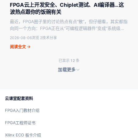
FPGA云上开发安全、Chiplet测试、AI编译器…这
波热点跟你的饭碗有关
最近，FPGA圈子里的讨论热点有点“散”，但仔细看，其实都指
向同一个方向：FPGA正在从“可编程逻辑器件”变成“系统级基
础设施”。无论是云上开发的安全管控、Ch…
2026-08-06
浏览 2
技术分享
阅读全文 →
已显示 12 条
加载更多
云课堂配套资料
FPGA入门教材介绍
FPGA工程师证书
Xilinx ECO 板卡介绍