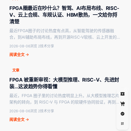
FPGA圈最近在吵什么？智驾、AI布局布线、RISC-
V、云上合规、车规认证、HBM散热，一文给你捋
清楚
最近FPGA圈子的讨论热度有点高，从智能驾驶的传感器融
合，到AI辅助布局布线，再到开源RISC-V软核、云上开发的数
据合规、国产车规认证，以及HBM集成带来的散…
2026-08-06
浏览 2
技术分享
阅读全文 →
文章
FPGA 被重新审视：大模型推理、RISC-V、先进封
装…这波趋势你得看懂
5
最近，FPGA 圈子里的讨论热度明显上升。从大模型推理芯片
架构的转向，到 RISC-V 与 FPGA 的软硬件协同验证，再到先
进封装产能紧俏、车规安全机制升级、…
2026-08-06
浏览 2
技术分享
阅读全文 →