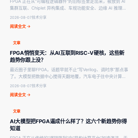
FPGA 正在从“可编程逻辑器件”的旧标签里走出来，被放到 AI
集群互联、Chiplet 异构集成、车规功能安全、边缘 AI 推理这
些更宏大的叙事里重新审视。…
2026-08-07
技术分享
阅读全文 →
文章
FPGA悄悄变天：从AI互联到RISC-V硬核，这些新
趋势你跟上没？
最近圈子里聊FPGA，话题早就不止“写Verilog、调时序”那点事
了。大模型把数据中心搅得天翻地覆，汽车电子往中央计算
跑，国产芯片在拼命补课——这些大变化里，…
2026-08-07
技术分享
阅读全文 →
文章
AI大模型把FPGA逼成什么样了？这六个新趋势你得
知道
FPGA 正在从传统的“逻辑阵列”向“异构计算平台”加速演进。无